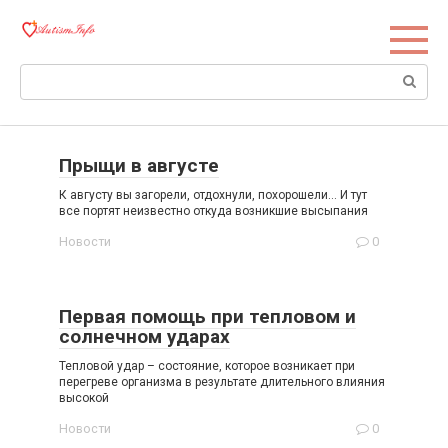
Перейти
к
контенту
Поиск:
Прыщи в августе
К августу вы загорели, отдохнули, похорошели… И тут
все портят неизвестно откуда возникшие высыпания
Новости
0
Первая помощь при тепловом и
солнечном ударах
Тепловой удар – состояние, которое возникает при
перегреве организма в результате длительного влияния
высокой
Новости
0