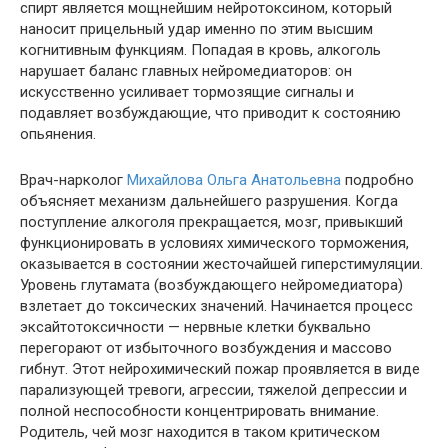
спирт является мощнейшим нейротоксином, который
наносит прицельный удар именно по этим высшим
когнитивным функциям. Попадая в кровь, алкоголь
нарушает баланс главных нейромедиаторов: он
искусственно усиливает тормозящие сигналы и
подавляет возбуждающие, что приводит к состоянию
опьянения.
Врач-нарколог
Михайлова Ольга Анатольевна
подробно
объясняет механизм дальнейшего разрушения. Когда
поступление алкоголя прекращается, мозг, привыкший
функционировать в условиях химического торможения,
оказывается в состоянии жесточайшей гиперстимуляции.
Уровень глутамата (возбуждающего нейромедиатора)
взлетает до токсических значений. Начинается процесс
эксайтотоксичности — нервные клетки буквально
перегорают от избыточного возбуждения и массово
гибнут. Этот нейрохимический пожар проявляется в виде
парализующей тревоги, агрессии, тяжелой депрессии и
полной неспособности концентрировать внимание.
Родитель, чей мозг находится в таком критическом