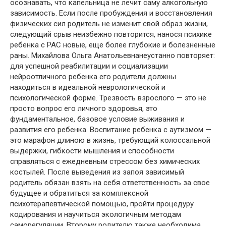
осознавать, что капельница не лечит саму алкогольную
зависимость. Если после пробуждения и восстановления
физических сил родитель не изменит свой образ жизни,
следующий срыв неизбежно повторится, нанося психике
ребенка с РАС новые, еще более глубокие и болезненные
раны. Михайлова Ольга Анатольевнанеустанно повторяет:
для успешной реабилитации и социализации
нейроотличного ребенка его родители должны
находиться в идеальной неврологической и
психологической форме. Трезвость взрослого — это не
просто вопрос его личного здоровья, это
фундаментальное, базовое условие выживания и
развития его ребенка. Воспитание ребенка с аутизмом —
это марафон длиною в жизнь, требующий колоссальной
выдержки, гибкости мышления и способности
справляться с ежедневным стрессом без химических
костылей. После выведения из запоя зависимый
родитель обязан взять на себя ответственность за свое
будущее и обратиться за комплексной
психотерапевтической помощью, пройти процедуру
кодирования и научиться экологичным методам
саморегуляции. Второму родителю также необходима