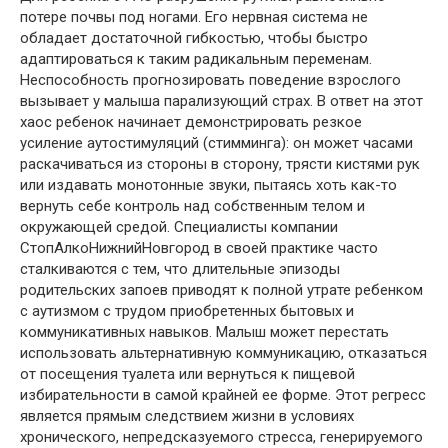
потере почвы под ногами. Его нервная система не
обладает достаточной гибкостью, чтобы быстро
адаптироваться к таким радикальным переменам.
Неспособность прогнозировать поведение взрослого
вызывает у малыша парализующий страх. В ответ на этот
хаос ребенок начинает демонстрировать резкое
усиление аутостимуляций (стимминга): он может часами
раскачиваться из стороны в сторону, трясти кистями рук
или издавать монотонные звуки, пытаясь хоть как-то
вернуть себе контроль над собственным телом и
окружающей средой. Специалисты компании
СтопАлкоНижнийНовгород в своей практике часто
сталкиваются с тем, что длительные эпизоды
родительских запоев приводят к полной утрате ребенком
с аутизмом с трудом приобретенных бытовых и
коммуникативных навыков. Малыш может перестать
использовать альтернативную коммуникацию, отказаться
от посещения туалета или вернуться к пищевой
избирательности в самой крайней ее форме. Этот регресс
является прямым следствием жизни в условиях
хронического, непредсказуемого стресса, генерируемого