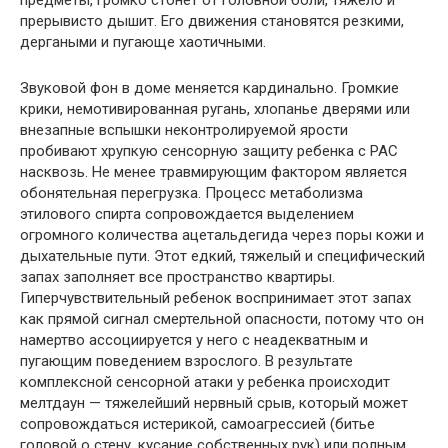
предметы, громко стонет от головной боли, тяжело и
прерывисто дышит. Его движения становятся резкими,
дергаными и пугающе хаотичными.
Звуковой фон в доме меняется кардинально. Громкие
крики, немотивированная ругань, хлопанье дверями или
внезапные вспышки неконтролируемой ярости
пробивают хрупкую сенсорную защиту ребенка с РАС
насквозь. Не менее травмирующим фактором является
обонятельная перегрузка. Процесс метаболизма
этилового спирта сопровождается выделением
огромного количества ацетальдегида через поры кожи и
дыхательные пути. Этот едкий, тяжелый и специфический
запах заполняет все пространство квартиры.
Гиперчувствительный ребенок воспринимает этот запах
как прямой сигнал смертельной опасности, потому что он
намертво ассоциируется у него с неадекватным и
пугающим поведением взрослого. В результате
комплексной сенсорной атаки у ребенка происходит
мелтдаун — тяжелейший нервный срыв, который может
сопровождаться истерикой, самоагрессией (битье
головой о стену, кусание собственных рук) или полным