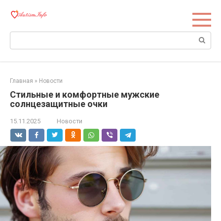
Перейти
к
контенту
Поиск:
Главная
»
Новости
Стильные и комфортные мужские
солнцезащитные очки
15.11.2025
Новости