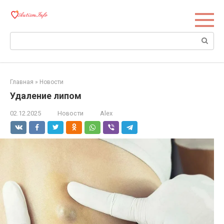
Перейти
к
контенту
Поиск:
Главная
»
Новости
Удаление липом
02.12.2025
Новости
Alex