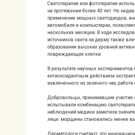
Светотерапия или фототерапия испол
на протяжении более 40 лет. Но неда
применение мощных светодиодов, ана
автомобиля и компьютерах, позволяет
нескольких месяцев. В ходе исследов
источников света на дерму также вле
образования высоких уровней активн
повреждающих клетки.
В результате научных экспериментов
антиоксидантным действием экстракта
извлечённого из зелёного чая, работа
Добровольцы, принимавшие участие в
испытывали комбинацию светотерапии
наблюдений медики заметили значите
лице: морщины становились менее вы
Дерматологи считают, что инноваци